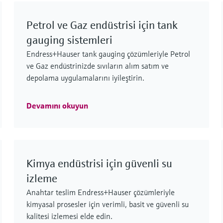
kalitesi izleme
Petrol ve Gaz endüstrisi için tank
Veri merkezleri, yapay zeka ve yüksek yoğunluklu
iş yüklerini desteklemek için sıvı soğutmayı
gauging sistemleri
benimsedikçe, ekipmanı korumak, enerji
Endress+Hauser tank gauging çözümleriyle Petrol
kullanımını optimize etmek ve kesintileri
ve Gaz endüstrinizde sıvıların alım satım ve
önlemek için sıvı analizi hayati önem
depolama uygulamalarını iyileştirin.
kazanmaktadır.
Devamını okuyun
Enerji santrallerinde su kimyası –
sağlık durumuna dair kritik bir
ölçüm
Kimya endüstrisi için güvenli su
Su, bir buhar santralinin can damarıdır ve
izleme
kalitesi doğru izlemeye bağlıdır.
Anahtar teslim Endress+Hauser çözümleriyle
kimyasal prosesler için verimli, basit ve güvenli su
kalitesi izlemesi elde edin.