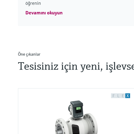
öğrenin
Devamını okuyun
Öne çıkanlar
Tesisiniz için yeni, işlevs
F
L
E
X