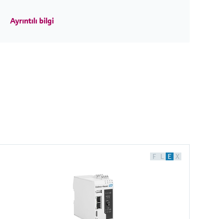
Ayrıntılı bilgi
F
L
E
X