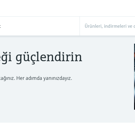
t
eği güçlendirin
rtağınız. Her adımda yanınızdayız.