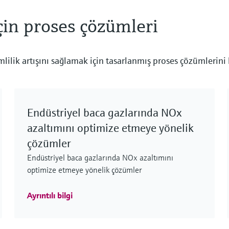
olur; böylece enerji verimliliğini artırır, kesinti
çin proses çözümleri
riskini azaltır ve güvenilir, ölçeklenebilir
operasyonları mümkün kılar.
lilik artışını sağlamak için tasarlanmış proses çözümlerini
Veri merkezleri için gelişmiş
soğutma teknolojileri ve
mimarileri
Endüstriyel baca gazlarında NOx
Gelişmiş veri merkezi soğutma mimarileri, artan
azaltımını optimize etmeye yönelik
güç yoğunluklarını verimli bir şekilde yönetmek
çözümler
ve güvenilir, ölçeklenebilir operasyonlar
sağlamak için hava, hibrit ve sıvı teknolojilerini
Endüstriyel baca gazlarında NOx azaltımını
bir araya getirir.
optimize etmeye yönelik çözümler
Ayrıntılı bilgi
Güvenilir sıvı soğutmalı veri
merkezleri için soğutma akışkanı