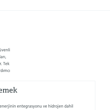
üvenli
arı,
r. Tek
rdımcı
lemek
 enerjinin entegrasyonu ve hidrojen dahil