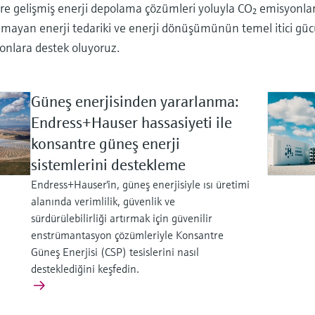
e gelişmiş enerji depolama çözümleri yoluyla CO₂ emisyonların
mayan enerji tedariki ve enerji dönüşümünün temel itici gücü
onlara destek oluyoruz.
Güneş enerjisinden yararlanma:
Endress+Hauser hassasiyeti ile
konsantre güneş enerji
sistemlerini destekleme
Endress+Hauser'in, güneş enerjisiyle ısı üretimi
alanında verimlilik, güvenlik ve
sürdürülebilirliği artırmak için güvenilir
enstrümantasyon çözümleriyle Konsantre
Güneş Enerjisi (CSP) tesislerini nasıl
desteklediğini keşfedin.