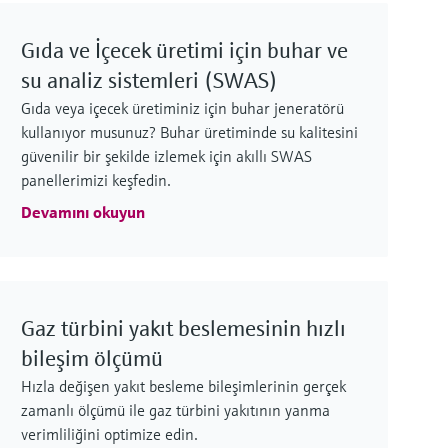
Güvenli ve verimli güç ve enerji çalışmaları,
endüstriyel prosesler için güvenilir tedarik sağlar,
Gıda ve İçecek üretimi için buhar ve
kritik varlıkları korur, arıza sürelerini en aza
su analiz sistemleri (SWAS)
indirir ve zorlu çevre koşullarında tutarlı
Gıda veya içecek üretiminiz için buhar jeneratörü
performans sunar.
kullanıyor musunuz? Buhar üretiminde su kalitesini
güvenilir bir şekilde izlemek için akıllı SWAS
panellerimizi keşfedin.
Devamını okuyun
Güvenle en üst seviyeye çıkarılan
hidroelektrik santrali performansı
Su taşması riskinin nedeni genellikle kötü
Gaz türbini yakıt beslemesinin hızlı
planlama, öngörülemeyen doğa olayları ve
bileşim ölçümü
ekipman arızalarıdır. Hidroelektrik enerji
santrallerine yönelik çözümlerimizi inceleyin.
Hızla değişen yakıt besleme bileşimlerinin gerçek
zamanlı ölçümü ile gaz türbini yakıtının yanma
verimliliğini optimize edin.