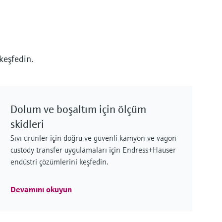
ve sıcaklık ölçümleri sayesinde, sistemlerin
kesintisiz çalışması, enerji verimliliği ve güvenli
işletim sağlanır.
 keşfedin.
Güç üretimi ve enerji altyapısı
genelinde enerji verimliliği ve
performans optimizasyonu
Dolum ve boşaltım için ölçüm
Entegre ölçüm, izleme ve analiz yöntemleriyle
skidleri
güç üretimi ve kritik altyapı alanlarında enerji
Sıvı ürünler için doğru ve güvenli kamyon ve vagon
kullanımını ve performansı optimize ederek,
custody transfer uygulamaları için Endress+Hauser
daha güvenli, daha verimli ve daha güvenilir
endüstri çözümlerini keşfedin.
çalışmalar sağlayın.
Devamını okuyun
Güvenilir performans için güvenli
ve verimli güç ve enerji çalışmaları