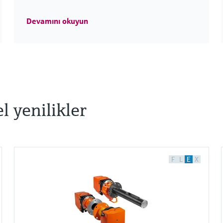
Devamını okuyun
el yenilikler
F
L
E
X