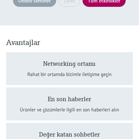
Online seminer
Zirve
Tüm etkinlikler
Ürünlere özgü bilgiler ve belgeler bulun
Hepsini satın al
Mikrodalga iletimi ölçümü
Yedek parçaları bulun
Memosens teknolojisi
Ürün kökü, sipariş kodu veya seri numarasına
göre yedek parçaları bulun
Avantajlar
Hepsini satın al
Networking ortamı
Rahat bir ortamda bizimle iletişime geçin
En son haberler
Ürünler ve çözümlerle ilgili en son haberleri alın
Değer katan sohbetler