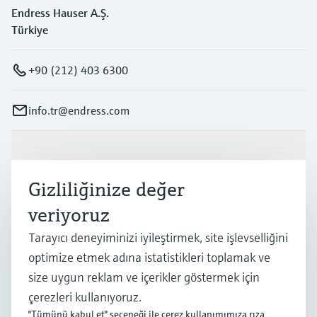
Endress Hauser A.Ş.
Türkiye
+90 (212) 403 6300
info.tr@endress.com
Ürünler ve Servisler
Gizliliğinize değer
Endüstriler
veriyoruz
Tarayıcı deneyiminizi iyileştirmek, site işlevselliğini
optimize etmek adına istatistikleri toplamak ve
Destek
size uygun reklam ve içerikler göstermek için
çerezleri kullanıyoruz.
Şirket
"Tümünü kabul et" seçeneği ile çerez kullanımımıza rıza