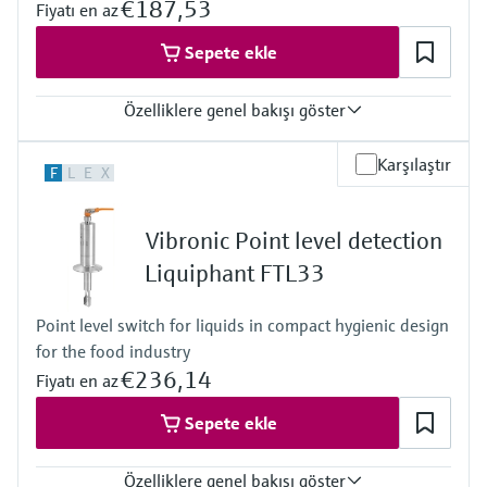
€187,53
Fiyatı en az
Sepete ekle
Özelliklere genel bakışı göster
Process temperature
Karşılaştır
F
L
E
X
-40 °C ... 150 °C
(-40 °F ... 302 °F)
Process pressure / max. overpressure limit
Vibronic Point level detection
Vacuum ... 40 bar
(Vacuum ... 580 psi)
Liquiphant FTL33
Min. density of medium
>0,7g/cm³
Point level switch for liquids in compact hygienic design
(>0,5g/cm³ optional)
for the food industry
€236,14
Fiyatı en az
Sepete ekle
Özelliklere genel bakışı göster