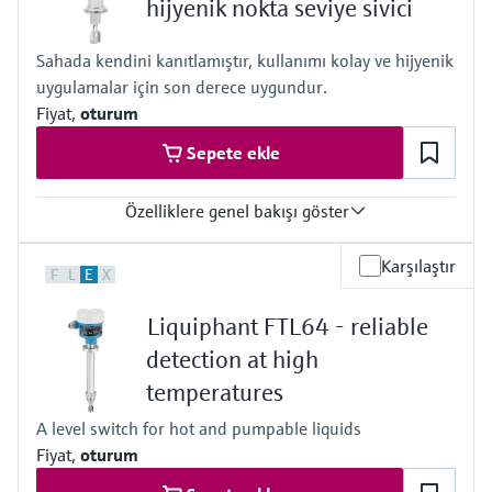
hijyenik nokta seviye sivici
Min. density of medium
0.5 g/cm³
Sahada kendini kanıtlamıştır, kullanımı kolay ve hijyenik
(0.4 g/cm³ optional)
uygulamalar için son derece uygundur.
Fiyat,
oturum
Sepete ekle
Özelliklere genel bakışı göster
Process temperature
Karşılaştır
F
L
E
X
-50 °C...+150 °C
(-58 °F...+302 °F)
Liquiphant FTL64 - reliable
Process pressure / max. overpressure limit
Vacuum...64 bar
detection at high
(Vacuum...928 psi)
temperatures
Min. density of medium
0.5 g/cm³
A level switch for hot and pumpable liquids
(0.4 g/cm³ optional)
Fiyat,
oturum