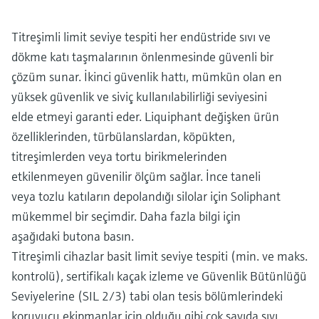
Titreşimli limit seviye tespiti her endüstride sıvı ve
dökme katı taşmalarının önlenmesinde güvenli bir
çözüm sunar. İkinci güvenlik hattı, mümkün olan en
yüksek güvenlik ve siviç kullanılabilirliği seviyesini
elde etmeyi garanti eder. Liquiphant değişken ürün
özelliklerinden, türbülanslardan, köpükten,
titreşimlerden veya tortu birikmelerinden
etkilenmeyen güvenilir ölçüm sağlar. İnce taneli
veya tozlu katıların depolandığı silolar için Soliphant
mükemmel bir seçimdir. Daha fazla bilgi için
aşağıdaki butona basın.
Titreşimli cihazlar basit limit seviye tespiti (min. ve maks.
kontrolü), sertifikalı kaçak izleme ve Güvenlik Bütünlüğü
Seviyelerine (SIL 2/3) tabi olan tesis bölümlerindeki
koruyucu ekipmanlar için olduğu gibi çok sayıda sıvı