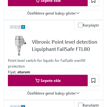
Sepete ekle
Özelliklere genel bakışı göster
Process temperature
Karşılaştır
F
L
E
X
-60 °C...+280 °C
(-76 °F...+536 °F)
Process pressure / max. overpressure limit
Vibronic Point level detection
Vacuum...100 bar
Vacuum...1450 psi
Liquiphant FailSafe FTL80
Min. density of medium
0.5 g/cm³
Point level switch for liquids for FailSafe overfill
(0.4 g/cm³ optional)
protection
Fiyat,
oturum
Sepete ekle
Özelliklere genel bakışı göster
Process temperature
Karşılaştır