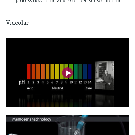
process downtime and extended sensor lifetime.
Videolar