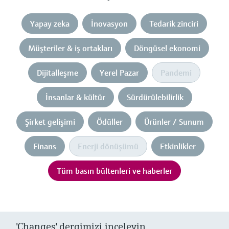
Yapay zeka
İnovasyon
Tedarik zinciri
Müşteriler & iş ortakları
Döngüsel ekonomi
Dijitalleşme
Yerel Pazar
Pandemi
İnsanlar & kültür
Sürdürülebilirlik
Şirket gelişimi
Ödüller
Ürünler / Sunum
Finans
Enerji dönüşümü
Etkinlikler
Tüm basın bültenleri ve haberler
'Changes' dergimizi inceleyin