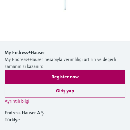
Ürünlere özgü bilgiler ve belgeler bulun
Hepsini satın al
Mikrodalga iletimi ölçümü
Yedek parçaları bulun
Memosens teknolojisi
Ürün kökü, sipariş kodu veya seri numarasına
göre yedek parçaları bulun
Hepsini satın al
My Endress+Hauser
My Endress+Hauser hesabıyla verimliliği artırın ve değerli
zamanınızı kazanın!
Register now
Giriş yap
Ayrıntılı bilgi
Endress Hauser A.Ş.
Türkiye