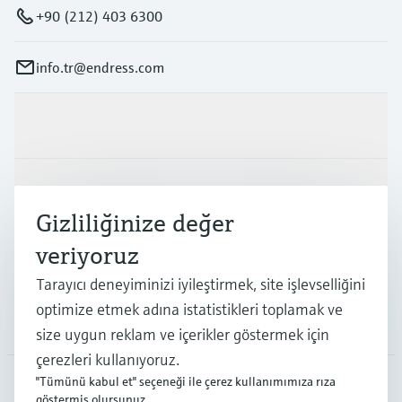
+90 (212) 403 6300
info.tr@endress.com
Ürünler ve Servisler
Endüstriler
Gizliliğinize değer
veriyoruz
Destek
Tarayıcı deneyiminizi iyileştirmek, site işlevselliğini
optimize etmek adına istatistikleri toplamak ve
Şirket
size uygun reklam ve içerikler göstermek için
çerezleri kullanıyoruz.
"Tümünü kabul et" seçeneği ile çerez kullanımımıza rıza
göstermiş olursunuz.