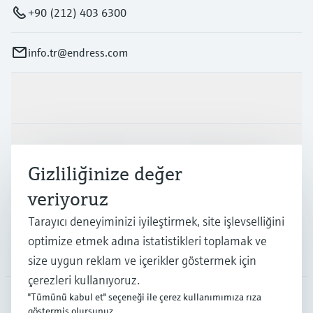
+90 (212) 403 6300
info.tr@endress.com
Ürünler ve Servisler
Endüstriler
Gizliliğinize değer
veriyoruz
Destek
Tarayıcı deneyiminizi iyileştirmek, site işlevselliğini
optimize etmek adına istatistikleri toplamak ve
Şirket
size uygun reklam ve içerikler göstermek için
çerezleri kullanıyoruz.
"Tümünü kabul et" seçeneği ile çerez kullanımımıza rıza
göstermiş olursunuz.