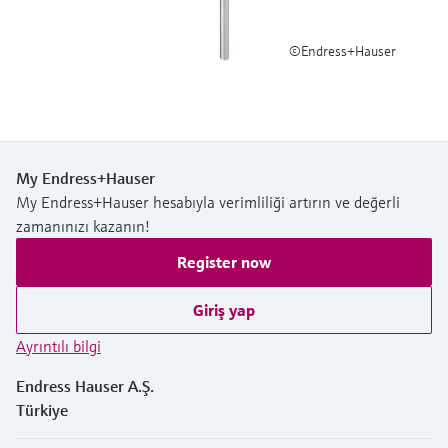
Ürünlere özgü bilgiler ve belgeler bulun
Hepsini satın al
Mikrodalga iletimi ölçümü
©Endress+Hauser
Yedek parçaları bulun
Memosens teknolojisi
Ürün kökü, sipariş kodu veya seri numarasına
göre yedek parçaları bulun
Hepsini satın al
My Endress+Hauser
My Endress+Hauser hesabıyla verimliliği artırın ve değerli
zamanınızı kazanın!
Register now
Giriş yap
Ayrıntılı bilgi
Endress Hauser A.Ş.
Türkiye