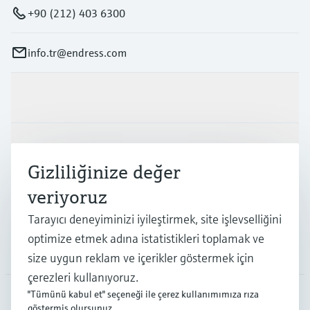
+90 (212) 403 6300
info.tr@endress.com
Ürünler ve Servisler
Endüstriler
Gizliliğinize değer
veriyoruz
Destek
Tarayıcı deneyiminizi iyileştirmek, site işlevselliğini
optimize etmek adına istatistikleri toplamak ve
Şirket
size uygun reklam ve içerikler göstermek için
çerezleri kullanıyoruz.
"Tümünü kabul et" seçeneği ile çerez kullanımımıza rıza
göstermiş olursunuz.