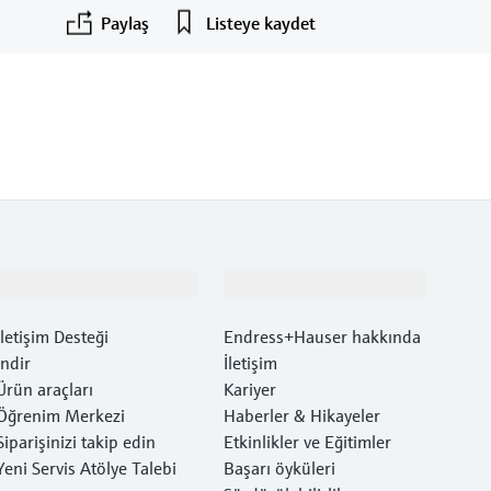
Paylaş
Listeye kaydet
©Endress+Hauser
F
L
E
X
Destek
Şirket
İletişim Desteği
Endress+Hauser hakkında
İndir
İletişim
Ürün araçları
Kariyer
Öğrenim Merkezi
Haberler & Hikayeler
Siparişinizi takip edin
Etkinlikler ve Eğitimler
Yeni Servis Atölye Talebi
Başarı öyküleri