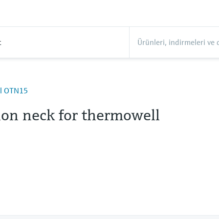
t
ll OTN15
ion neck for thermowell