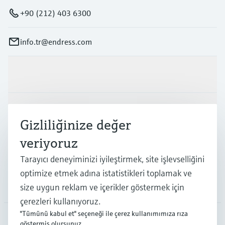
+90 (212) 403 6300
info.tr@endress.com
Ürünler ve Servisler
Endüstriler
Gizliliğinize değer
veriyoruz
Destek
Tarayıcı deneyiminizi iyileştirmek, site işlevselliğini
optimize etmek adına istatistikleri toplamak ve
Şirket
size uygun reklam ve içerikler göstermek için
çerezleri kullanıyoruz.
"Tümünü kabul et" seçeneği ile çerez kullanımımıza rıza
göstermiş olursunuz.