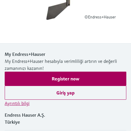
Ürünlere özgü bilgiler ve belgeler bulun
Hepsini satın al
Mikrodalga iletimi ölçümü
©Endress+Hauser
Yedek parçaları bulun
Memosens teknolojisi
Ürün kökü, sipariş kodu veya seri numarasına
göre yedek parçaları bulun
Hepsini satın al
My Endress+Hauser
My Endress+Hauser hesabıyla verimliliği artırın ve değerli
zamanınızı kazanın!
Register now
Giriş yap
Ayrıntılı bilgi
Endress Hauser A.Ş.
Türkiye