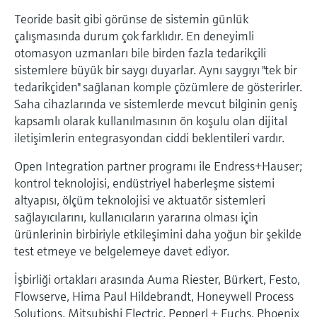
Ürünlere özgü bilgiler ve belgeler bulun
Teoride basit gibi görünse de sistemin günlük
Hepsini satın al
Mikrodalga iletimi ölçümü
çalışmasında durum çok farklıdır. En deneyimli
Yedek parçaları bulun
otomasyon uzmanları bile birden fazla tedarikçili
Memosens teknolojisi
Ürün kökü, sipariş kodu veya seri numarasına
sistemlere büyük bir saygı duyarlar. Aynı saygıyı "tek bir
göre yedek parçaları bulun
tedarikçiden" sağlanan komple çözümlere de gösterirler.
Hepsini satın al
Saha cihazlarında ve sistemlerde mevcut bilginin geniş
kapsamlı olarak kullanılmasının ön koşulu olan dijital
iletişimlerin entegrasyondan ciddi beklentileri vardır.
Open Integration partner programı ile Endress+Hauser;
kontrol teknolojisi, endüstriyel haberleşme sistemi
altyapısı, ölçüm teknolojisi ve aktuatör sistemleri
sağlayıcılarını, kullanıcıların yararına olması için
ürünlerinin birbiriyle etkileşimini daha yoğun bir şekilde
test etmeye ve belgelemeye davet ediyor.
İşbirliği ortakları arasında Auma Riester, Bürkert, Festo,
Flowserve, Hima Paul Hildebrandt, Honeywell Process
Solutions, Mitsubishi Electric, Pepperl + Fuchs, Phoenix