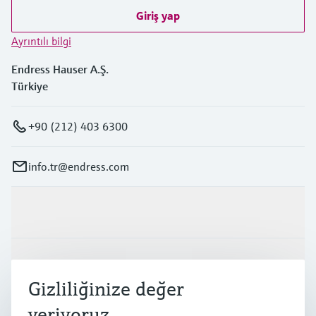
Giriş yap
Ayrıntılı bilgi
Endress Hauser A.Ş.
Türkiye
+90 (212) 403 6300
info.tr@endress.com
Ürünler ve Servisler
Endüstriler
Gizliliğinize değer
veriyoruz
Destek