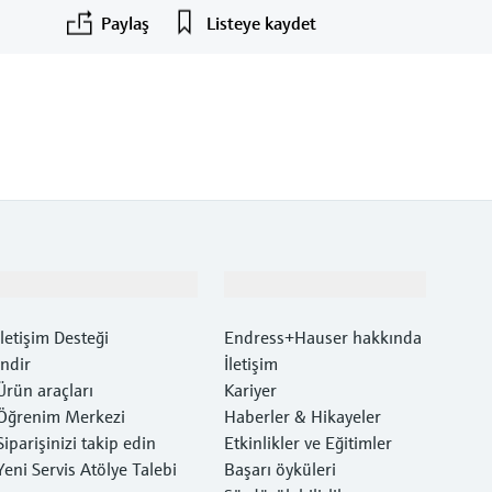
Paylaş
Listeye kaydet
Destek
Şirket
İletişim Desteği
Endress+Hauser hakkında
İndir
İletişim
Ürün araçları
Kariyer
Öğrenim Merkezi
Haberler & Hikayeler
Siparişinizi takip edin
Etkinlikler ve Eğitimler
Yeni Servis Atölye Talebi
Başarı öyküleri