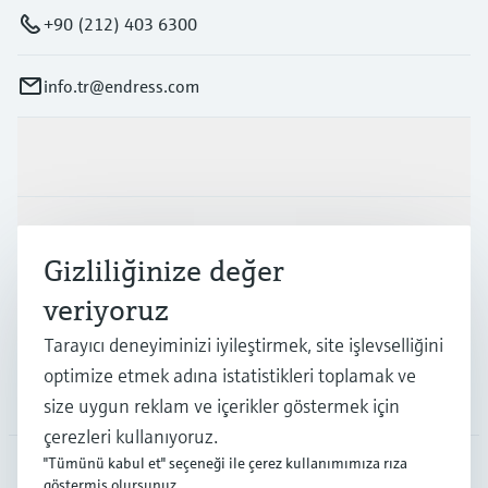
+90 (212) 403 6300
info.tr@endress.com
Ürünler ve Servisler
Endüstriler
Gizliliğinize değer
veriyoruz
Destek
Tarayıcı deneyiminizi iyileştirmek, site işlevselliğini
optimize etmek adına istatistikleri toplamak ve
Şirket
size uygun reklam ve içerikler göstermek için
çerezleri kullanıyoruz.
"Tümünü kabul et" seçeneği ile çerez kullanımımıza rıza
göstermiş olursunuz.