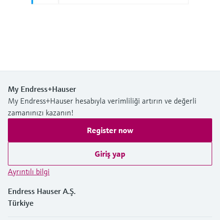
Ürünlere özgü bilgiler ve belgeler bulun
Hepsini satın al
Mikrodalga iletimi ölçümü
Yedek parçaları bulun
Memosens teknolojisi
Ürün kökü, sipariş kodu veya seri numarasına
göre yedek parçaları bulun
Hepsini satın al
My Endress+Hauser
My Endress+Hauser hesabıyla verimliliği artırın ve değerli
zamanınızı kazanın!
Register now
Giriş yap
Ayrıntılı bilgi
Endress Hauser A.Ş.
Türkiye