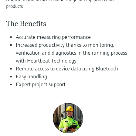
products
Ürünlere özgü bilgiler ve belgeler bulun
Hepsini satın al
Mikrodalga iletimi ölçümü
Yedek parçaları bulun
The Benefits
Memosens teknolojisi
Ürün kökü, sipariş kodu veya seri numarasına
göre yedek parçaları bulun
Accurate measuring performance
Hepsini satın al
Increased productivity thanks to monitoring,
verification and diagnostics in the running process
with Heartbeat Technology
Remote access to device data using Bluetooth
Easy handling
Expert project support