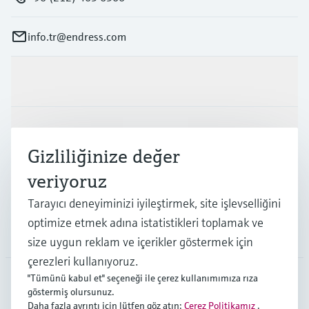
info.tr@endress.com
Ürünler ve Servisler
Endüstriler
Gizliliğinize değer
veriyoruz
Destek
Tarayıcı deneyiminizi iyileştirmek, site işlevselliğini
optimize etmek adına istatistikleri toplamak ve
Şirket
size uygun reklam ve içerikler göstermek için
çerezleri kullanıyoruz.
"Tümünü kabul et" seçeneği ile çerez kullanımımıza rıza
göstermiş olursunuz.
TUR
•
Türkçe
Daha fazla ayrıntı için lütfen göz atın:
Çerez Politikamız
.