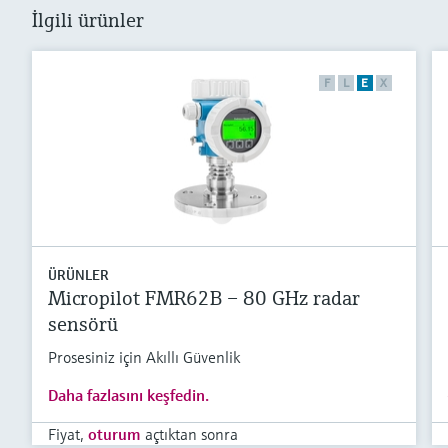
İlgili ürünler
F
L
E
X
ÜRÜNLER
Micropilot FMR62B – 80 GHz radar
sensörü
Prosesiniz için Akıllı Güvenlik
Daha fazlasını keşfedin.
Fiyat,
oturum
açtıktan sonra