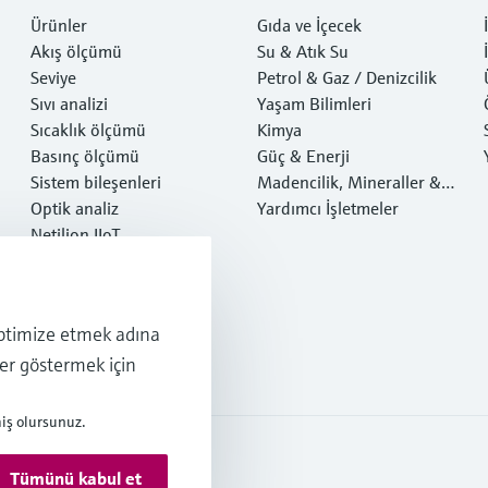
Ürünler
Gıda ve İçecek
Akış ölçümü
Su & Atık Su
Seviye
Petrol & Gaz / Denizcilik
Sıvı analizi
Yaşam Bilimleri
Sıcaklık ölçümü
Kimya
Basınç ölçümü
Güç & Enerji
Sistem bileşenleri
Madencilik, Mineraller &
Optik analiz
Metaller
Yardımcı İşletmeler
Netilion IIoT
Yazılım
Öne çıkan ürünler
Ürün araçları
i optimize etmek adına
Servisler
ler göstermek için
iş olursunuz.
Tümünü kabul et