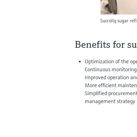
Sucroliq sugar re
Benefits for s
Optimization of the ope
Continuous monitoring o
Improved operation an
More efficient mainte
Simplified procurement 
management strategy