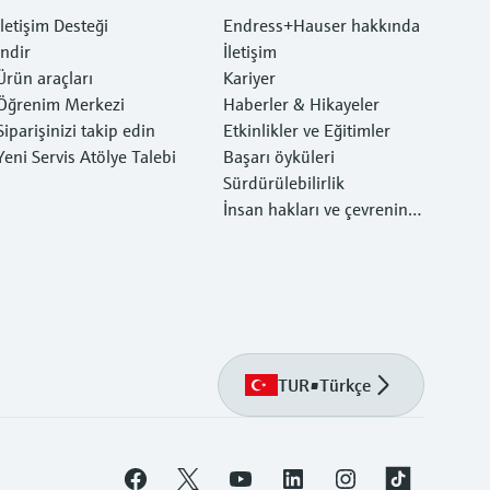
İletişim Desteği
Endress+Hauser hakkında
İndir
İletişim
Ürün araçları
Kariyer
Öğrenim Merkezi
Haberler & Hikayeler
Siparişinizi takip edin
Etkinlikler ve Eğitimler
Yeni Servis Atölye Talebi
Başarı öyküleri
Sürdürülebilirlik
İnsan hakları ve çevrenin k
orunması
TUR
•
Türkçe