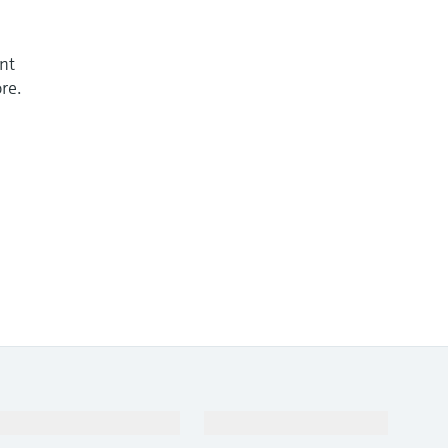
ent
re.
Destek
Şirket