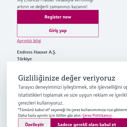
artırın ve değerli zamanınızı kazanın!
Register now
Giriş yap
Ayrıntılı bilgi
Endress Hauser A.Ş.
Türkiye
+90 (212) 403 6300
Gizliliğinize değer veriyoruz
Tarayıcı deneyiminizi iyileştirmek, site işlevselliğin
info.tr@endress.com
istatistikleri toplamak ve size uygun reklam ve içerik
çerezleri kullanıyoruz.
"Tümünü kabul et" seçeneği ile çerez kullanımımıza rıza gösterm
Daha fazla ayrıntı için lütfen göz atın:
Çerez Politikamız
.
Telif hakkı © Endress+Hauser Group Services AG
Özelleştir
Sadece gerekli olanı kabul et