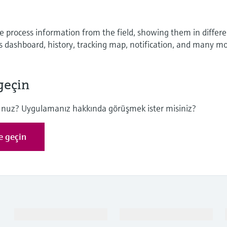
the process information from the field, showing them in differ
as dashboard, history, tracking map, notification, and many mo
geçin
usunuz? Uygulamanız hakkında görüşmek ister misiniz?
me geçin
Ürünler ve Servisler
Endüstriler