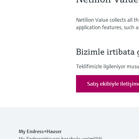
Netilion Value collects all 
application features, such 
Bizimle irtibata 
Teklifimizle ilgileniyor m
Satış ekibiyle iletişi
My Endress+Hauser
My Endress+Hauser hesabıyla verimliliği