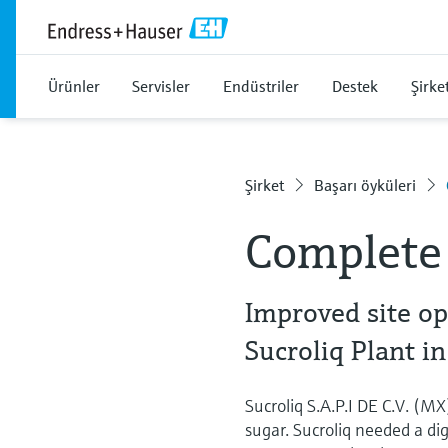
Ürünler
Servisler
Endüstriler
Destek
Şirke
Şirket
Başarı öyküleri
Complete 
Improved site o
Sucroliq Plant i
Sucroliq S.A.P.I DE C.V. (M
sugar. Sucroliq needed a dig