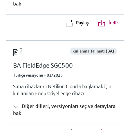
bak
Ürünlere özgü bilgiler ve belgeler bulun
Hepsini satın al
Mikrodalga iletimi ölçümü
Yedek parçaları bulun
Paylaş
İndir
Memosens teknolojisi
Ürün kökü, sipariş kodu veya seri numarasına
göre yedek parçaları bulun
Hepsini satın al
Kullanma Talimatı (BA)
BA FieldEdge SGC500
Türkçe versiyonu - 01/2025
Saha cihazlarını Netilion Cloud'a bağlamak için
kullanılan Endüstriyel edge cihazı
Diğer dilleri, versiyonları seç ve detaylara
bak