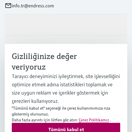
info.tr@endress.com
Ürünler ve Servisler
Endüstriler
Gizliliğinize değer
veriyoruz
Destek
Tarayıcı deneyiminizi iyileştirmek, site işlevselliğini
optimize etmek adına istatistikleri toplamak ve
Şirket
size uygun reklam ve içerikler göstermek için
çerezleri kullanıyoruz.
"Tümünü kabul et" seçeneği ile çerez kullanımımıza rıza
göstermiş olursunuz.
TUR
•
Türkçe
Daha fazla ayrıntı için lütfen göz atın:
Çerez Politikamız
.
Tümünü kabul et