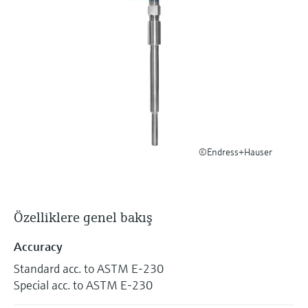
Ürünlere özgü bilgiler ve belgeler bulun
Hepsini satın al
Mikrodalga iletimi ölçümü
Yedek parçaları bulun
Memosens teknolojisi
Ürün kökü, sipariş kodu veya seri numarasına
göre yedek parçaları bulun
Hepsini satın al
©Endress+Hauser
Özelliklere genel bakış
Accuracy
Standard acc. to ASTM E-230
Special acc. to ASTM E-230