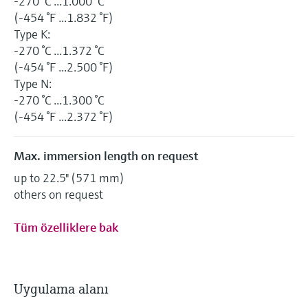
-270 °C ...1.000 °C
(-454 °F ...1.832 °F)
Type K:
-270 °C ...1.372 °C
(-454 °F ...2.500 °F)
Type N:
-270 °C ...1.300 °C
(-454 °F ...2.372 °F)
Max. immersion length on request
up to 22.5" (571 mm)
others on request
Tüm özelliklere bak
Uygulama alanı