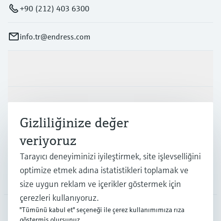
+90 (212) 403 6300
info.tr@endress.com
Ürünler ve Servisler
Endüstriler
Gizliliğinize değer
veriyoruz
Destek
Tarayıcı deneyiminizi iyileştirmek, site işlevselliğini
optimize etmek adına istatistikleri toplamak ve
Şirket
size uygun reklam ve içerikler göstermek için
çerezleri kullanıyoruz.
"Tümünü kabul et" seçeneği ile çerez kullanımımıza rıza
göstermiş olursunuz.