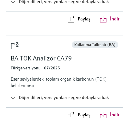
Diğer dilleri, versiyonları seç ve detaylara bak
Ürünlere özgü bilgiler ve belgeler bulun
Hepsini satın al
Mikrodalga iletimi ölçümü
Paylaş
İndir
Yedek parçaları bulun
Memosens teknolojisi
Ürün kökü, sipariş kodu veya seri numarasına
göre yedek parçaları bulun
Hepsini satın al
Kullanma Talimatı (BA)
BA TOK Analizör CA79
Türkçe versiyonu - 07/2025
Eser seviyelerdeki toplam organik karbonun (TOK)
belirlenmesi
Diğer dilleri, versiyonları seç ve detaylara bak
Paylaş
İndir