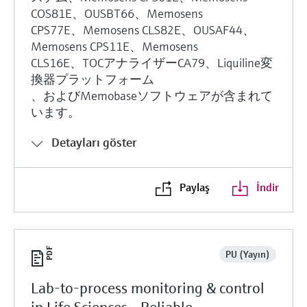
COS81E、OUSBT66、Memosens
CPS77E、Memosens CLS82E、OUSAF44、
Memosens CPS11E、Memosens
CLS16E、TOCアナライザーCA79、Liquiline変
換器プラットフォーム
、およびMemobaseソフトウェアが含まれて
います。
Detayları göster
Paylaş
İndir
PU (Yayın)
Lab-to-process monitoring & control