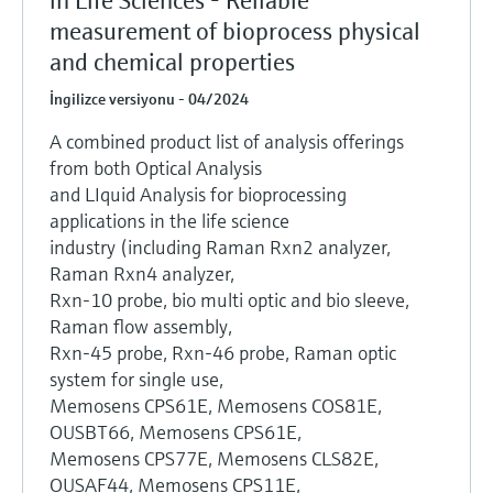
in Life Sciences - Reliable
measurement of bioprocess physical
and chemical properties
İngilizce versiyonu - 04/2024
A combined product list of analysis offerings
from both Optical Analysis
and LIquid Analysis for bioprocessing
applications in the life science
industry (including Raman Rxn2 analyzer,
Raman Rxn4 analyzer,
Rxn-10 probe, bio multi optic and bio sleeve,
Raman flow assembly,
Rxn-45 probe, Rxn-46 probe, Raman optic
system for single use,
Memosens CPS61E, Memosens COS81E,
OUSBT66, Memosens CPS61E,
Memosens CPS77E, Memosens CLS82E,
OUSAF44, Memosens CPS11E,