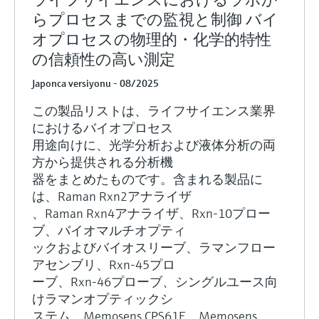
らプロセスまでの監視と制御 バイ
オプロセスの物理的・化学的特性
の信頼性の高い測定
Japonca versiyonu - 08/2025
この製品リストは、ライフサイエンス業界
におけるバイオプロセス
用途向けに、光学分析および液体分析の両
方から提供される分析機
器をまとめたものです。含まれる製品に
は、Raman Rxn2アナライザ
、Raman Rxn4アナライザ、Rxn-10プロー
ブ、バイオマルチオプティ
ックおよびバイオスリーブ、ラマンフロー
アセンブリ、Rxn-45プロ
ーブ、Rxn-46プローブ、シングルユース向
けラマンオプティックシ
ステム、Memosens CPS61E、Memosens