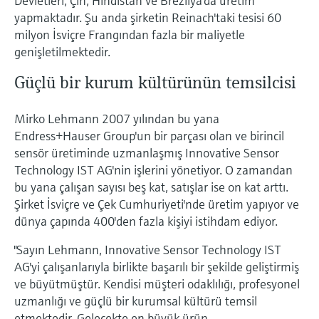
Devletleri, Çin, Hindistan ve Brezilya'da üretim
Ürünlere özgü bilgiler ve belgeler bulun
yapmaktadır. Şu anda şirketin Reinach'taki tesisi 60
Hepsini satın al
Mikrodalga iletimi ölçümü
milyon İsviçre Frangından fazla bir maliyetle
Yedek parçaları bulun
genişletilmektedir.
Memosens teknolojisi
Ürün kökü, sipariş kodu veya seri numarasına
Güçlü bir kurum kültürünün temsilcisi
göre yedek parçaları bulun
Hepsini satın al
Mirko Lehmann 2007 yılından bu yana
Endress+Hauser Group'un bir parçası olan ve birincil
sensör üretiminde uzmanlaşmış Innovative Sensor
Technology IST AG'nin işlerini yönetiyor. O zamandan
bu yana çalışan sayısı beş kat, satışlar ise on kat arttı.
Şirket İsviçre ve Çek Cumhuriyeti'nde üretim yapıyor ve
dünya çapında 400'den fazla kişiyi istihdam ediyor.
"Sayın Lehmann, Innovative Sensor Technology IST
AG'yi çalışanlarıyla birlikte başarılı bir şekilde geliştirmiş
ve büyütmüştür. Kendisi müşteri odaklılığı, profesyonel
uzmanlığı ve güçlü bir kurumsal kültürü temsil
etmektedir. Gelecekte en büyük ürün