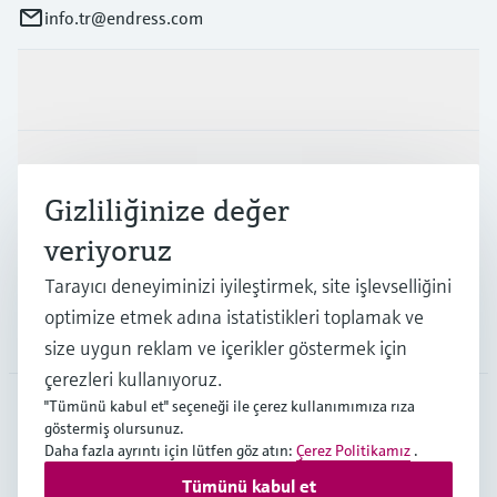
info.tr@endress.com
Ürünler ve Servisler
Endüstriler
Gizliliğinize değer
veriyoruz
Destek
Tarayıcı deneyiminizi iyileştirmek, site işlevselliğini
optimize etmek adına istatistikleri toplamak ve
Şirket
size uygun reklam ve içerikler göstermek için
çerezleri kullanıyoruz.
"Tümünü kabul et" seçeneği ile çerez kullanımımıza rıza
göstermiş olursunuz.
TUR
•
Türkçe
Daha fazla ayrıntı için lütfen göz atın:
Çerez Politikamız
.
Tümünü kabul et