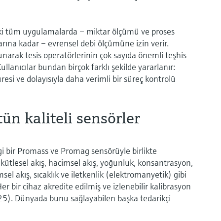
ki tüm uygulamalarda – miktar ölçümü ve proses
ına kadar – evrensel debi ölçümüne izin verir.
sunarak tesis operatörlerinin çok sayıda önemli teşhis
ullanıcılar bundan birçok farklı şekilde yararlanır:
esi ve dolayısıyla daha verimli bir süreç kontrolü
ün kaliteli sensörler
 bir Promass ve Promag sensörüyle birlikte
le kütlesel akış, hacimsel akış, yoğunluk, konsantrasyon,
msel akış, sıcaklık ve iletkenlik (elektromanyetik) gibi
Her bir cihaz akredite edilmiş ve izlenebilir kalibrasyon
025). Dünyada bunu sağlayabilen başka tedarikçi