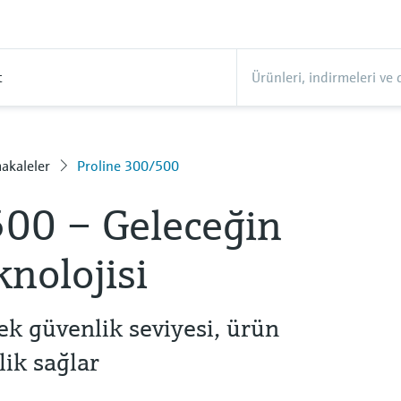
t
akaleler
Proline 300/500
500 – Geleceğin
knolojisi
k güvenlik seviyesi, ürün
rlik sağlar