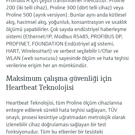
Promass A için çeşitli transmiterler mevcuttur: Proline
200 (iki telli cihaz), Proline 300 (dört telli cihaz) veya
Proline 500 (ayrık versiyon). Bunlar aynı anda kütlesel
akış, hacimsel akış, yoğunluk, konsantrasyon ve sıcaklık
ölçümü yapabilirler. Çok sayıda endüstriyel haberleşme
sistemi (Ethernet/IP, Modbus RS485, PROFIBUS DP,
PROFINET, FOUNDATION Endüstriyel ağ sistemi,
HART, WirelessHart) ve serbest seçilebilir I/O'lar ve
WLAN (web sunucusu) sayesinde ölçüm ve hata teşhisi
verilerine erişim her an mümkündür.
Maksimum çalışma güvenliği için
Heartbeat Teknolojisi
Heartbeat Teknolojisi, tüm Proline ölçüm cihazlarına
entegre edilerek sürekli hata teşhisi sağlayan, TÜV
onaylı, prosesi kesintiye uğratmadan metrolojik olarak
izlenebilir cihaz doğrulaması sağlayan bir test
fonksiyonudur. Tüm bu etkenler bir tesisteki