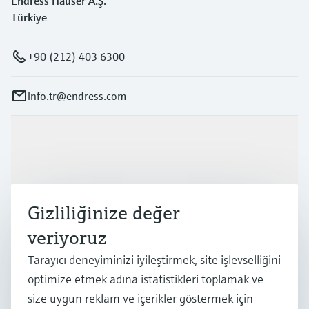
Endress Hauser A.Ş.
Türkiye
+90 (212) 403 6300
info.tr@endress.com
Ürünler ve Servisler
Endüstriler
Gizliliğinize değer
veriyoruz
Destek
Tarayıcı deneyiminizi iyileştirmek, site işlevselliğini
optimize etmek adına istatistikleri toplamak ve
Şirket
size uygun reklam ve içerikler göstermek için