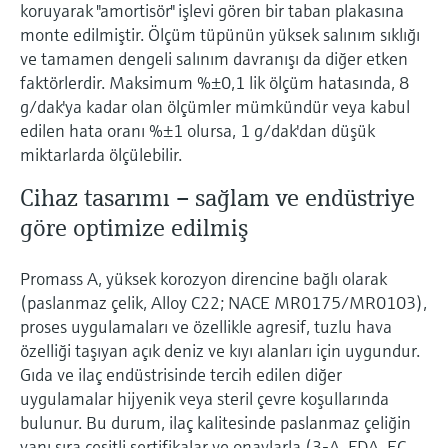
koruyarak "amortisör" işlevi gören bir taban plakasına
Ürünlere özgü bilgiler ve belgeler bulun
Hepsini satın al
monte edilmiştir. Ölçüm tüpünün yüksek salınım sıklığı
Mikrodalga iletimi ölçümü
ve tamamen dengeli salınım davranışı da diğer etken
Yedek parçaları bulun
faktörlerdir. Maksimum %±0,1 lik ölçüm hatasında, 8
Memosens teknolojisi
Ürün kökü, sipariş kodu veya seri numarasına
g/dak'ya kadar olan ölçümler mümkündür veya kabul
göre yedek parçaları bulun
edilen hata oranı %±1 olursa, 1 g/dak'dan düşük
Hepsini satın al
miktarlarda ölçülebilir.
Cihaz tasarımı – sağlam ve endüstriye
göre optimize edilmiş
Promass A, yüksek korozyon direncine bağlı olarak
(paslanmaz çelik, Alloy C22; NACE MR0175/MR0103),
proses uygulamaları ve özellikle agresif, tuzlu hava
özelliği taşıyan açık deniz ve kıyı alanları için uygundur.
Gıda ve ilaç endüstrisinde tercih edilen diğer
uygulamalar hijyenik veya steril çevre koşullarında
bulunur. Bu durum, ilaç kalitesinde paslanmaz çeliğin
yanı sıra çeşitli sertifikalar ve onaylarla (3-A, FDA, EC