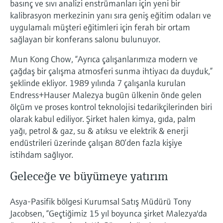
basınç ve sıvı analizi enstrümanları için yeni bir
Ürünlere özgü bilgiler ve belgeler bulun
kalibrasyon merkezinin yanı sıra geniş eğitim odaları ve
Hepsini satın al
Mikrodalga iletimi ölçümü
uygulamalı müşteri eğitimleri için ferah bir ortam
Yedek parçaları bulun
sağlayan bir konferans salonu bulunuyor.
Memosens teknolojisi
Ürün kökü, sipariş kodu veya seri numarasına
göre yedek parçaları bulun
Mun Kong Chow, “Ayrıca çalışanlarımıza modern ve
Hepsini satın al
çağdaş bir çalışma atmosferi sunma ihtiyacı da duyduk,”
şeklinde ekliyor. 1989 yılında 7 çalışanla kurulan
Endress+Hauser Malezya bugün ülkenin önde gelen
ölçüm ve proses kontrol teknolojisi tedarikçilerinden biri
olarak kabul ediliyor. Şirket halen kimya, gıda, palm
yağı, petrol & gaz, su & atıksu ve elektrik & enerji
endüstrileri üzerinde çalışan 80’den fazla kişiye
istihdam sağlıyor.
Geleceğe ve büyümeye yatırım
Asya-Pasifik bölgesi Kurumsal Satış Müdürü Tony
Jacobsen, “Geçtiğimiz 15 yıl boyunca şirket Malezya'da