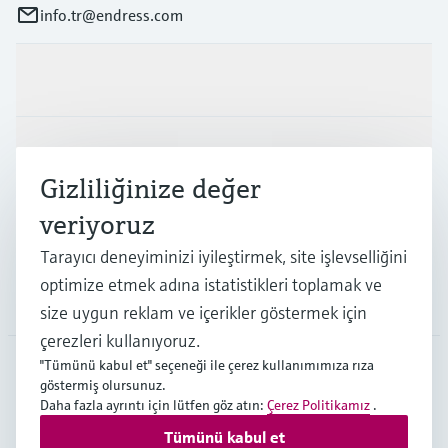
info.tr@endress.com
Ürünler ve Servisler
Endüstriler
Gizliliğinize değer
veriyoruz
Destek
Tarayıcı deneyiminizi iyileştirmek, site işlevselliğini
optimize etmek adına istatistikleri toplamak ve
Şirket
size uygun reklam ve içerikler göstermek için
çerezleri kullanıyoruz.
"Tümünü kabul et" seçeneği ile çerez kullanımımıza rıza
göstermiş olursunuz.
TUR
•
Türkçe
Daha fazla ayrıntı için lütfen göz atın:
Çerez Politikamız
.
Tümünü kabul et