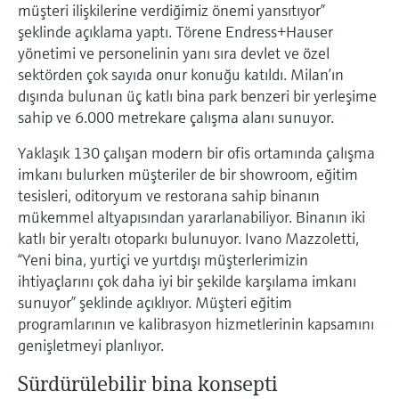
müşteri ilişkilerine verdiğimiz önemi yansıtıyor”
Ürünlere özgü bilgiler ve belgeler bulun
Hepsini satın al
şeklinde açıklama yaptı. Törene Endress+Hauser
Mikrodalga iletimi ölçümü
yönetimi ve personelinin yanı sıra devlet ve özel
Yedek parçaları bulun
sektörden çok sayıda onur konuğu katıldı. Milan’ın
Memosens teknolojisi
Ürün kökü, sipariş kodu veya seri numarasına
dışında bulunan üç katlı bina park benzeri bir yerleşime
göre yedek parçaları bulun
sahip ve 6.000 metrekare çalışma alanı sunuyor.
Hepsini satın al
Yaklaşık 130 çalışan modern bir ofis ortamında çalışma
imkanı bulurken müşteriler de bir showroom, eğitim
tesisleri, oditoryum ve restorana sahip binanın
mükemmel altyapısından yararlanabiliyor. Binanın iki
katlı bir yeraltı otoparkı bulunuyor. Ivano Mazzoletti,
“Yeni bina, yurtiçi ve yurtdışı müşterlerimizin
ihtiyaçlarını çok daha iyi bir şekilde karşılama imkanı
sunuyor” şeklinde açıklıyor. Müşteri eğitim
programlarının ve kalibrasyon hizmetlerinin kapsamını
genişletmeyi planlıyor.
Sürdürülebilir bina konsepti