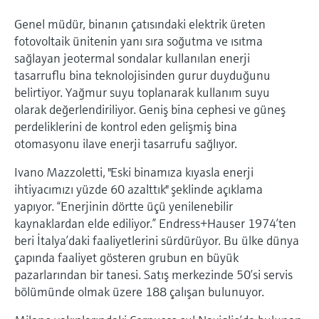
Genel müdür, binanın çatısındaki elektrik üreten
fotovoltaik ünitenin yanı sıra soğutma ve ısıtma
sağlayan jeotermal sondalar kullanılan enerji
tasarruflu bina teknolojisinden gurur duyduğunu
belirtiyor. Yağmur suyu toplanarak kullanım suyu
olarak değerlendiriliyor. Geniş bina cephesi ve güneş
perdeliklerini de kontrol eden gelişmiş bina
otomasyonu ilave enerji tasarrufu sağlıyor.
Ivano Mazzoletti, "Eski binamıza kıyasla enerji
ihtiyacımızı yüzde 60 azalttık" şeklinde açıklama
yapıyor. “Enerjinin dörtte üçü yenilenebilir
kaynaklardan elde ediliyor.” Endress+Hauser 1974’ten
beri İtalya’daki faaliyetlerini sürdürüyor. Bu ülke dünya
çapında faaliyet gösteren grubun en büyük
pazarlarından bir tanesi. Satış merkezinde 50’si servis
bölümünde olmak üzere 188 çalışan bulunuyor.