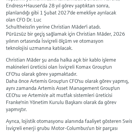
Endress+Hauser'da 28 yıl görev yaptıktan sonra,
Ürünlere özgü bilgiler ve belgeler bulun
Hepsini satın al
Mikrodalga iletimi ölçümü
planlandığı gibi 1 Şubat 2027'de emekliye ayrılacak
olan CFO Dr. Luc
Yedek parçaları bulun
Memosens teknolojisi
Schultheiss'in yerine Christian Mäder'i atadı.
Ürün kökü, sipariş kodu veya seri numarasına
Pürüzsüz bir geçiş sağlamak için Christian Mäder, 2026
göre yedek parçaları bulun
yılının ortasında İsviçreli ölçüm ve otomasyon
Hepsini satın al
teknolojisi uzmanına katılacak.
Christian Mäder şu anda halka açık bir kablo işleme
makineleri üreticisi olan İsviçreli Komax Group'un
CFO'su olarak görev yapmaktadır.
Daha önce Artemis Group'un CFO'su olarak görev yapmış,
aynı zamanda Artemis Asset Management Group'un
CEO'su ve Artemis'e ait mutfak sistemleri üreticisi
Franke'nin Yönetim Kurulu Başkanı olarak da görev
yapmıştır.
Ayrıca, lojistik otomasyonu alanında faaliyet gösteren Sw
İsviçreli enerji grubu Motor-Columbus'un bir parçası