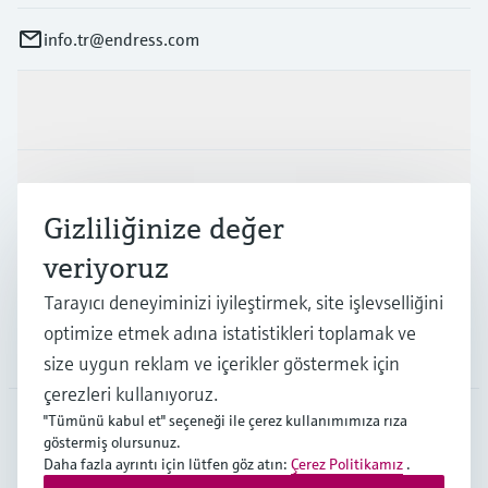
info.tr@endress.com
Ürünler ve Servisler
Endüstriler
Gizliliğinize değer
veriyoruz
Destek
Tarayıcı deneyiminizi iyileştirmek, site işlevselliğini
optimize etmek adına istatistikleri toplamak ve
Şirket
size uygun reklam ve içerikler göstermek için
çerezleri kullanıyoruz.
"Tümünü kabul et" seçeneği ile çerez kullanımımıza rıza
göstermiş olursunuz.
TUR
•
Türkçe
Daha fazla ayrıntı için lütfen göz atın:
Çerez Politikamız
.