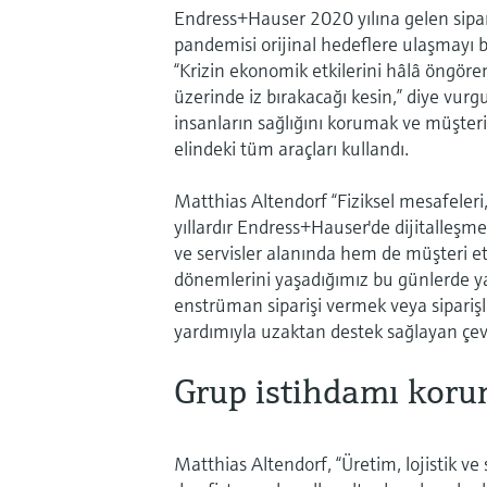
Endress+Hauser 2020 yılına gelen sipariş
pandemisi orijinal hedeflere ulaşmayı b
“Krizin ekonomik etkilerini hâlâ öngö
üzerinde iz bırakacağı kesin,” diye vurg
insanların sağlığını korumak ve müşte
elindeki tüm araçları kullandı.
Matthias Altendorf “Fiziksel mesafeleri, 
yıllardır Endress+Hauser'de dijitalleşm
ve servisler alanında hem de müşteri etki
dönemlerini yaşadığımız bu günlerde ya
enstrüman siparişi vermek veya siparişle
yardımıyla uzaktan destek sağlayan çevr
Grup istihdamı koru
Matthias Altendorf, “Üretim, lojistik ve