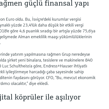
rağmen güçlü finansal yapı
on Euro oldu. Bu, İsviçre'deki kurumlar vergisi
ynaklı yüzde 23,4'lük daha düşük bir etkili vergi
8'e göre 4,6 puanlık sıradışı bir artışla yüzde 75,6'ya
bu gelişmede Alman emeklilik maaşı yükümlülüklerinin
.
rinde yatırım yapılmasına rağmen Grup neredeyse
ılda şirket yeni binalara, tesislere ve makinelere 840
O Luc Schultheiss'a göre, Endress+Hauser ihtiyatlı
ekli iyileştirmeye harcadığı çaba sayesinde sahip
kiditenin faydasını görüyor. CFO, “Bu, mevcut ekonomik
mcı olacaktır,” diye ekledi.
ital köprüler ile aşılıyor