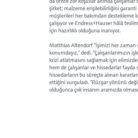
da ofiste zor koşullar altında çalışanlar 
şirket; malzeme erişilebilirliğini garanti
müşterileri her bakımdan destekleme ko
çalışıyor ve Endress+Hauser hâlâ teslim
için hazırlıklı olduğuna inanıyor.
Matthias Altendorf “İşimizi her zaman sa
konumdayız,” dedi. “Çalışanlarımızın iş
krizi atlatmasını sağlamak için elimiz
hem de çalışanlar ve hissedarlar fayda
hissedarların bu süreçte alınan kararlar
ettiğini vurguladı. “Rüzgar yönünü değ
olduğunca çok insanın aramızda olmasın