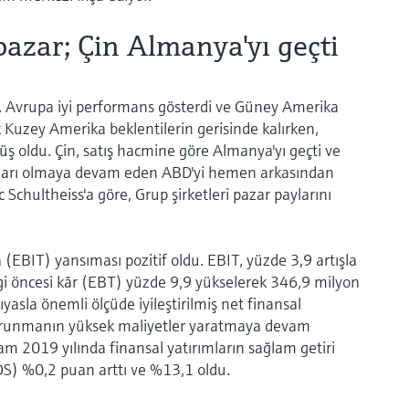
azar; Çin Almanya'yı geçti
. Avrupa iyi performans gösterdi ve Güney Amerika
uzey Amerika beklentilerin gerisinde kalırken,
ş oldu. Çin, satış hacmine göre Almanya'yı geçti ve
azarı olmaya devam eden ABD'yi hemen arkasından
c Schultheiss'a göre, Grup şirketleri pazar paylarını
 (EBIT) yansıması pozitif oldu. EBIT, yüzde 3,9 artışla
gi öncesi kâr (EBT) yüzde 9,9 yükselerek 346,9 milyon
yasla önemli ölçüde iyileştirilmiş net finansal
 korunmanın yüksek maliyetler yaratmaya devam
m 2019 yılında finansal yatırımların sağlam getiri
ROS) %0,2 puan arttı ve %13,1 oldu.