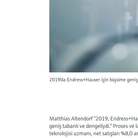
2019'da Endress+Hauser için büyüme geniş ta
Matthias Altendorf “2019, Endress+Haus
geniş tabanlı ve dengeliydi.” Proses v
teknolojisi uzmanı, net satışları %8,0 a