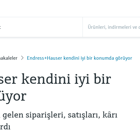
t
akaleler
Endress+Hauser kendini iyi bir konumda görüyor
r kendini iyi bir
üyor
elen siparişleri, satışları, kârı
rdı