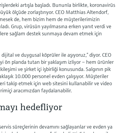
lerdeki artışla başladı. Bununla birlikte, koronavirüs
üyük ölçüde zorlaştırıyor. CEO Matthias Altendorf,
remesek de, hem bizim hem de müşterilerimizin
uladı. Grup, virüsün yayılmasına erken yanıt verdi ve
rilere sağlam destek sunmaya devam etmek için
dijital ve duygusal köprüler ile aşıyoruz,” diyor. CEO
eyi ön planda tutan bir yaklaşım izliyor – hem ürünler
leşimi ve şirket içi işbirliği konusunda. Salgının pik
klaşık 10.000 personel evden çalışıyor. Müşteriler
ri takip etmek için web sitesini kullanabilir ve video
imiçi aracımızdan faydalanabilir.
mayı hedefliyor
 servis süreçlerinin devamını sağlayanlar ve evden ya