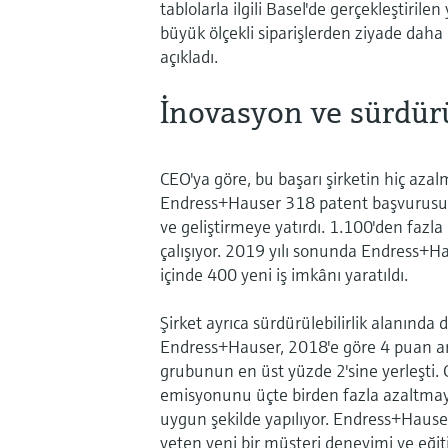
tablolarla ilgili Basel'de gerçekleştiri
büyük ölçekli siparişlerden ziyade daha k
açıkladı.
İnovasyon ve sürdür
CEO'ya göre, bu başarı şirketin hiç azalm
Endress+Hauser 318 patent başvurusund
ve geliştirmeye yatırdı. 1.100'den fazla
çalışıyor. 2019 yılı sonunda Endress+Hau
içinde 400 yeni iş imkânı yaratıldı.
Şirket ayrıca sürdürülebilirlik alanında 
Endress+Hauser, 2018'e göre 4 puan art
grubunun en üst yüzde 2'sine yerleşti. 
emisyonunu üçte birden fazla azaltmayı
uygun şekilde yapılıyor. Endress+Hause
yeten yeni bir müşteri deneyimi ve eğit