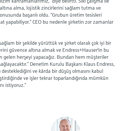
bizim kahramanlarımız,” diye belirtti. Sıkı çalışma ile
 altına alma, lojistik zincirlerini sağlam tutma ve
nusunda başarılı oldu. “Grubun üretim tesisleri
at yapabiliyor.” CEO bu nedenle şirketin zor zamanlar
ğlam bir şekilde yürüttük ve şirket olarak çok iyi bir
lerini güvence altına almak ve Endress+Hauser'in bu
den gelen herşeyi yapacağız. Bundan hem müşteriler
 sağlayacaktır.” Denetim Kurulu Başkanı Klaus Endress,
ı desteklediğini ve kârda bir düşüş olmasını kabul
iştirdiğinde ve işler tekrar toparlandığında mümkün
ı istiyoruz.”