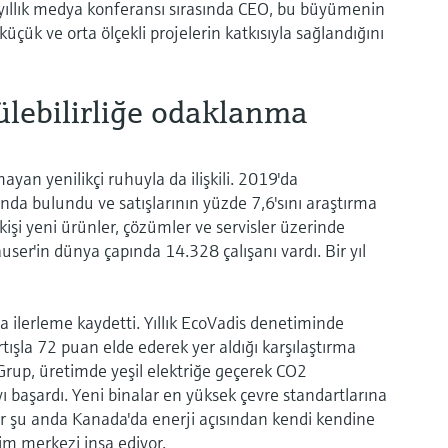
len yıllık medya konferansı sırasında CEO, bu büyümenin
üçük ve orta ölçekli projelerin katkısıyla sağlandığını
ülebilirliğe odaklanma
ayan yenilikçi ruhuyla da ilişkili. 2019'da
a bulundu ve satışlarının yüzde 7,6'sını araştırma
 kişi yeni ürünler, çözümler ve servisler üzerinde
ser'in dünya çapında 14.328 çalışanı vardı. Bir yıl
da ilerleme kaydetti. Yıllık EcoVadis denetiminde
ışla 72 puan elde ederek yer aldığı karşılaştırma
Grup, üretimde yeşil elektriğe geçerek CO2
 başardı. Yeni binalar en yüksek çevre standartlarına
r şu anda Kanada'da enerji açısından kendi kendine
im merkezi inşa ediyor.